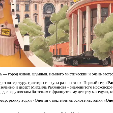
есь — город живой, шумный, немного мистический и очень гаст
ез литературу, трактиры и вкусы разных эпох. Первый сет,
«Ра
 зеленью и десерт Михаила Рахманова – знаменитого московско
ва, долгоруковским биточкам и французскому десерту маседуан,
roup
: рюмку водки «Онегин», коктейль на основе настойки
«Оне