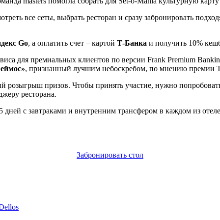
оманда masters помогла собрать для Set-o-Mania культурную карт
мотреть все сеты, выбрать ресторан и сразу забронировать подх
ндекс Go
, а оплатить счет – картой
Т-Банка
и получить 10% кешбэ
иса для премиальных клиентов по версии Frank Premium Bankin
еймос»
, признанный лучшим небоскребом, по мнению премии The I
 розыгрыш призов. Чтобы принять участие, нужно попробовать с
джеру ресторана.
5 дней с завтраками и внутренним трансфером в каждом из отел
Забронировать стол