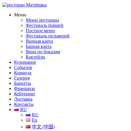
Меню
Меню ресторана
Фестиваль борщей
Постное меню
Фестиваль пельменей
Винная карта
Барная карта
Вина по бокалам
Коктейли
Кулинария
События
Команда
Галерея
Банкеты
Франшиза
Кейтеринг
Доставка
Контакты
RU
RU
En
中文 (中国)