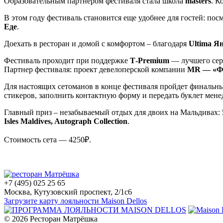
Образовательным партнером фестиваля стала школа
masters
. К
В этом году фестиваль становится еще удобнее для гостей: пос
Еде
.
Доехать в ресторан и домой с комфортом – благодаря
Ultima Я
Фестиваль проходит при поддержке
T‑Premium
— лучшего серв
Партнер фестиваля: проект девелоперской компании
MR — «Ф
Для настоящих сетоманов в конце фестиваля пройдет финальный
стикеров, заполнить контактную форму и передать буклет мене
Главный приз – незабываемый отдых для двоих на Мальдивах: 
Isles Maldives, Autograph Collection
.
Стоимость сета — 4250₽.
+7 (495) 025 25 65
Москва, Кутузовский проспект, 2/1с6
Загрузите карту лояльности Maison Dellos
© 2026 Ресторан Матрёшка