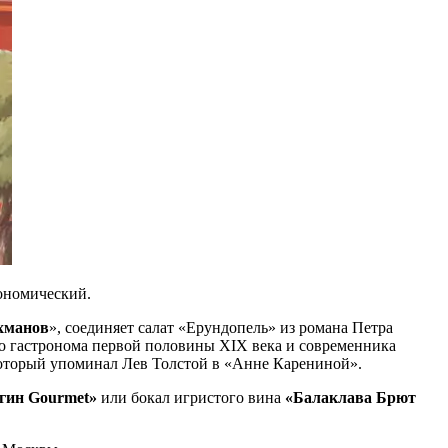
рономический.
хманов
», соединяет салат «Ерундопель» из романа Петра
го гастронома первой половины XIX века и современника
 который упоминал Лев Толстой в «Анне Карениной».
гин Gourmet»
или бокал игристого вина
«Балаклава Брют