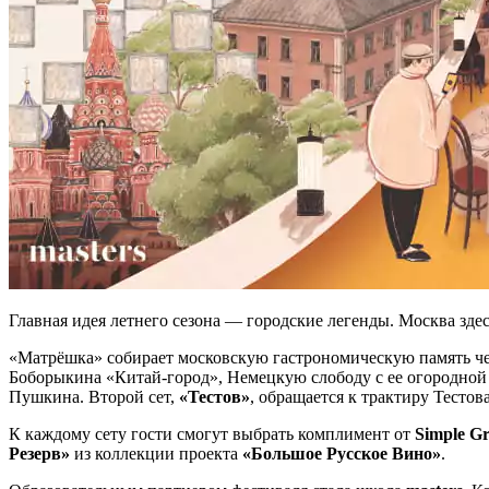
Главная идея летнего сезона — городские легенды. Москва зд
«Матрёшка» собирает московскую гастрономическую память чер
Боборыкина «Китай-город», Немецкую слободу с ее огородной
Пушкина. Второй сет,
«Тестов»
, обращается к трактиру Тесто
К каждому сету гости смогут выбрать комплимент от
Simple G
Резерв»
из коллекции проекта
«Большое Русское Вино»
.