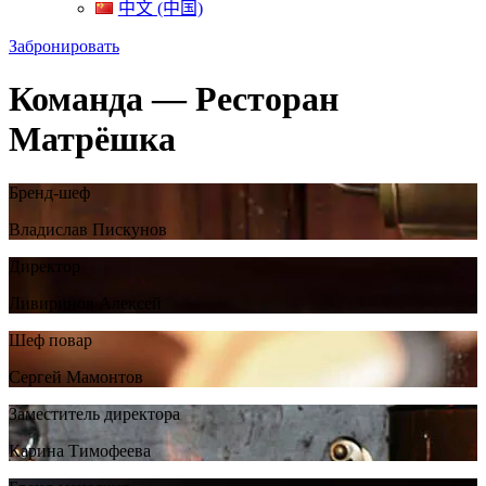
中文 (中国)
Забронировать
Команда — Ресторан
Матрёшка
Бренд-шеф
Владислав Пискунов
Директор
Ливиринов Алексей
Шеф повар
Сергей Мамонтов
Заместитель директора
Карина Тимофеева