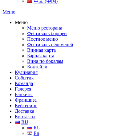
中文 (中国)
Меню
Меню
Меню ресторана
Фестиваль борщей
Постное меню
Фестиваль пельменей
Винная карта
Барная карта
Вина по бокалам
Коктейли
Кулинария
События
Команда
Галерея
Банкеты
Франшиза
Кейтеринг
Доставка
Контакты
RU
RU
En