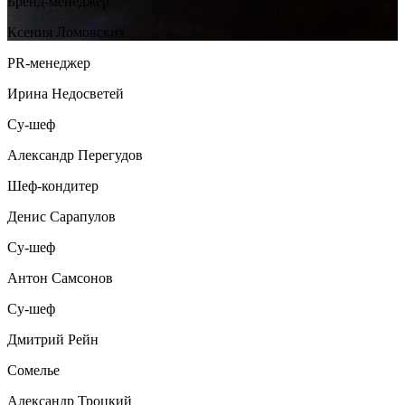
Бренд-менеджер
Ксения Ломовских
PR-менеджер
Ирина Недосветей
Су-шеф
Александр Перегудов
Шеф-кондитер
Денис Сарапулов
Су-шеф
Антон Самсонов
Су-шеф
Дмитрий Рейн
Сомелье
Александр Троцкий