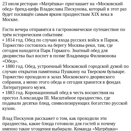
23 июля ресторан «Матрёшка» приглашает на «Московский
обед» бренд-шефа Владислава Пискунова, который в этот раз
будет посвящён самым ярким празднествам XIX века в
Москве.
Гости вечера отправятся в гастрономическое путешествие по
трём историческим событиям:
•⁠ ⁠1814 год. Обед по случаю входа русских войск в Париж.
Торжество состоялось на берегу Москвы-реки, там, где
сегодня находится Парк Горького. Знатный обед для
дворянства был воспет в поэме Владимира Филимонова
«Обед».
•⁠ ⁠1880 год. Обед, устроенный Московской городской думой по
случаю открытия памятника Пушкину на Тверском бульваре.
Торжество проходило в залах Московского дворянского
собрания, а меню этого обеда и сегодня хранится в фондах
Литературного музея.
•⁠ ⁠1883 год. Коронационный обед в честь восшествия на
престол Александра III. Масштабное празднество, где
подавали десятки блюд, символизирующих богатство русской
кухни.
Влад Пискунов расскажет о том, как проходили эти
празднества, какие блюда готовили для гостей и почему
именно такие угощения выбирали. Команда «Матрёшки»