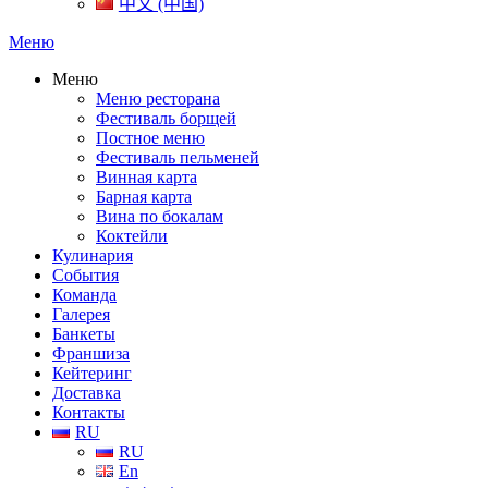
中文 (中国)
Меню
Меню
Меню ресторана
Фестиваль борщей
Постное меню
Фестиваль пельменей
Винная карта
Барная карта
Вина по бокалам
Коктейли
Кулинария
События
Команда
Галерея
Банкеты
Франшиза
Кейтеринг
Доставка
Контакты
RU
RU
En